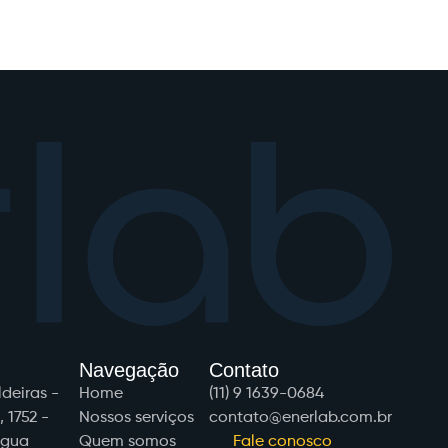
Navegação
Contato
eiras - 
Home
(11) 9 1639-0684
1752 - 
Nossos serviços
contato@enerlab.com.br
gua 
Quem somos
Fale conosco