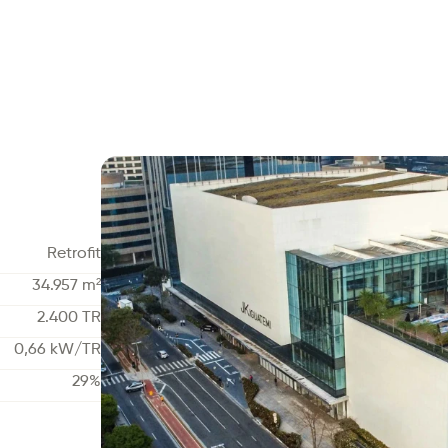
Retrofit
34.957 m²
2.400 TR
0,66 kW/TR
29%