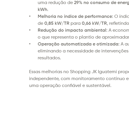
uma redução de 
29% no consumo de energ
kWh
.
Melhoria no índice de performance:
 O índi
de
 0,85 kW/TR
 para
 0,66 kW/TR
, refletin
Redução do impacto ambiental:
 A econom
o que representa o plantio de aproximada
Operação automatizada e otimizada:
 A a
eliminando a necessidade de intervenções 
resultados. 
Essas melhorias no Shopping JK Iguatemi prop
independente, com monitoramento contínuo e g
uma operação confiável e sustentável.