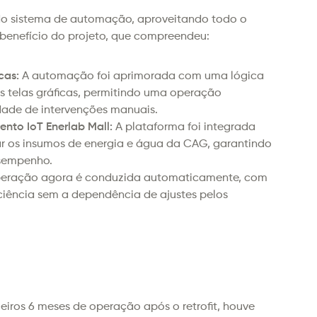
do sistema de automação, aproveitando todo o 
-benefício do projeto, que compreendeu:
cas:
 A automação foi aprimorada com uma lógica 
s telas gráficas, permitindo uma operação 
dade de intervenções manuais.
nto IoT Enerlab Mall:
 A plataforma foi integrada 
r os insumos de energia e água da CAG, garantindo 
esempenho.
peração agora é conduzida automaticamente, com 
ciência sem a dependência de ajustes pelos 
eiros 6 meses de operação após o retrofit, houve 